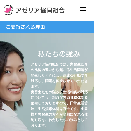
アゼ
リ
ア
協同組合
ご支持される理由
私
た
ち
の強み
アゼリア協同組合では、実習生たち
の風習の違いから起こる生活問題が
発生したときには、迅速な行動で即
対応し、問題を解決させていただき
ます。
実習生たちの悩み、生活相談の対応
についても、24時間常時連絡体制を
整備しておりますので、日常生活管
理、生活指導体制は万全です。
企業
様と実習生の方々が笑顔になれる体
制対応を、わたしたちの強みとして
おります。