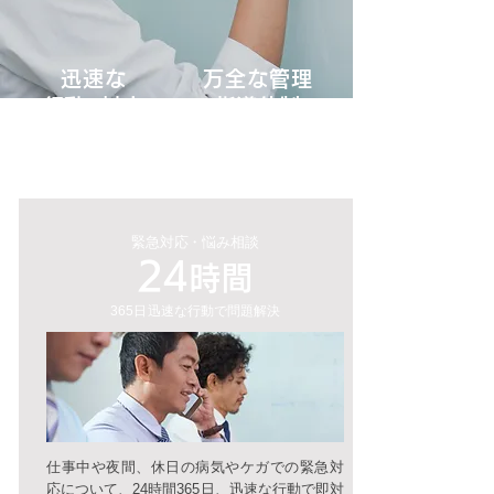
迅速な
万全な管理
​行
動
・
対応
​指導体制
緊急対
応・
悩み相談
2
4
時間
365
日
迅速な行動で​問題解決
仕事中や夜間、休日の病気やケガでの緊急対
応について、24時間365日、迅速な行動で即対